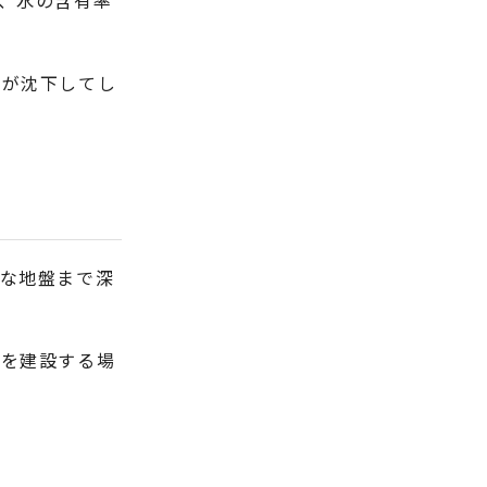
、水の含有率
物が沈下してし
な地盤まで深
物を建設する場