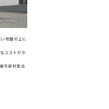
低い地盤の上に
大なコストがか
土壌汚染対策法