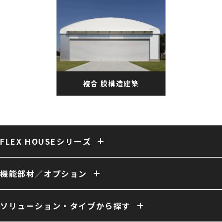
複合 膜構造建築
FLEX HOUSEシリーズ
固定式テント倉庫
大型固定式テント倉庫
伸縮式テント倉庫
保冷・保温テント倉庫
多用途 膜構造建築
複合 膜構造建築
機能部材／オプション
開放型 膜構造建築
開口／出入口
庇／側面開口
雨樋
電動シャッター
外壁
換気
ファン
照明
室内床
クレーン
断熱
天井内張り
ソリューション・タイプから探す
消防設備
間仕切り
電源引き込み
窓（採光／排煙）
ドア
ーソリューション例