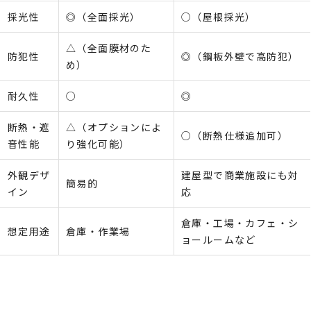
採光性
◎（全面採光）
○（屋根採光）
△（全面膜材のた
防犯性
◎（鋼板外壁で高防犯）
め）
耐久性
○
◎
断熱・遮
△（オプションによ
○（断熱仕様追加可）
音性能
り強化可能）
外観デザ
建屋型で商業施設にも対
簡易的
イン
応
倉庫・工場・カフェ・シ
想定用途
倉庫・作業場
ョールームなど