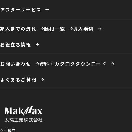
自社倉庫
営業倉庫
危険物倉庫
荷捌場
工場・作業場
アフターサービス
農業用倉庫
車庫・格納庫
多積雪地域用倉庫
保温・保冷対応倉庫
仮置場
室内テント
事務所・オフィス
膜材張り替え・建て替え
膜材劣化診断サービス
屋根改修
カフェ・商業施設
養殖施設
ドローン練習場
納入までの流れ
膜材一覧
導入事例
スポーツ施設・室内運動場
室内遊戯場
展示場
エコロジー施設
ータイプ例
テント倉庫
ハイブリッド倉庫
伸縮式テント倉庫
お役立ち情報
開放型膜構造建築
システム建築
お問い合わせ
資料・カタログダウンロード
よくあるご質問
会社概要