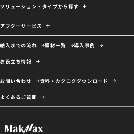
換気
ファン
照明
室内床
クレーン
断熱
天井内張り
ソリューション・タイプから探す
消防設備
間仕切り
電源引き込み
窓（採光／排煙）
ドア
ーソリューション例
自社倉庫
営業倉庫
危険物倉庫
荷捌場
工場・作業場
アフターサービス
農業用倉庫
車庫・格納庫
多積雪地域用倉庫
保温・保冷対応倉庫
仮置場
室内テント
事務所・オフィス
膜材張り替え・建て替え
膜材劣化診断サービス
屋根改修
カフェ・商業施設
養殖施設
ドローン練習場
納入までの流れ
膜材一覧
導入事例
スポーツ施設・室内運動場
室内遊戯場
展示場
エコロジー施設
ータイプ例
テント倉庫
ハイブリッド倉庫
伸縮式テント倉庫
お役立ち情報
開放型膜構造建築
システム建築
お問い合わせ
資料・カタログダウンロード
よくあるご質問