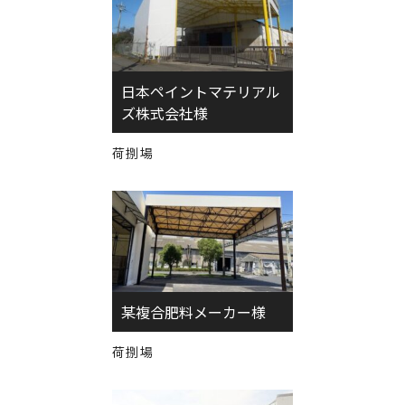
日本ペイントマテリアル
ズ株式会社様
荷捌場
某複合肥料メーカー様
荷捌場