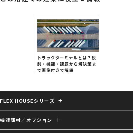
トラックターミナルとは？役
割・機能・課題から解決策ま
で画像付きで解説
FLEX HOUSEシリーズ
固定式テント倉庫
大型固定式テント倉庫
伸縮式テント倉庫
保冷・保温テント倉庫
多用途 膜構造建築
複合 膜構造建築
機能部材／オプション
開放型 膜構造建築
開口／出入口
庇／側面開口
雨樋
電動シャッター
外壁