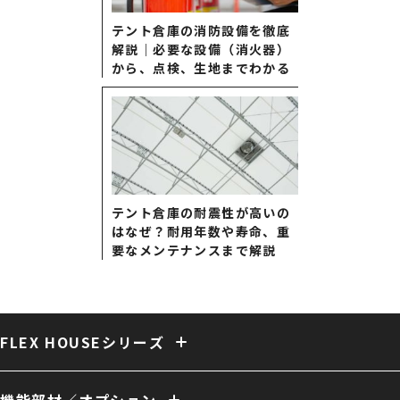
テント倉庫の消防設備を徹底
解説｜必要な設備（消火器）
から、点検、生地までわかる
テント倉庫の耐震性が高いの
はなぜ？耐用年数や寿命、重
要なメンテナンスまで解説
FLEX HOUSEシリーズ
固定式テント倉庫
大型固定式テント倉庫
伸縮式テント倉庫
保冷・保温テント倉庫
多用途 膜構造建築
複合 膜構造建築