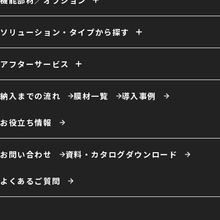
機能部材／オプション
開放型 膜構造建築
開口／出入口
庇／側面開口
雨樋
電動シャッター
外壁
換気
ファン
照明
室内床
クレーン
断熱
天井内張り
ソリューション・タイプから探す
消防設備
間仕切り
電源引き込み
窓（採光／排煙）
ドア
ーソリューション例
自社倉庫
営業倉庫
危険物倉庫
荷捌場
工場・作業場
アフターサービス
農業用倉庫
車庫・格納庫
多積雪地域用倉庫
保温・保冷対応倉庫
仮置場
室内テント
事務所・オフィス
膜材張り替え・建て替え
膜材劣化診断サービス
屋根改修
カフェ・商業施設
養殖施設
ドローン練習場
納入までの流れ
膜材一覧
導入事例
スポーツ施設・室内運動場
室内遊戯場
展示場
エコロジー施設
ータイプ例
テント倉庫
ハイブリッド倉庫
伸縮式テント倉庫
お役立ち情報
開放型膜構造建築
システム建築
お問い合わせ
資料・カタログダウンロード
よくあるご質問