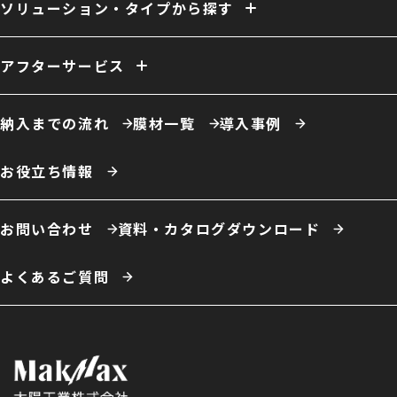
換気
ファン
照明
室内床
クレーン
断熱
天井内張り
ソリューション・タイプから探す
消防設備
間仕切り
電源引き込み
窓（採光／排煙）
ドア
ーソリューション例
自社倉庫
営業倉庫
危険物倉庫
荷捌場
工場・作業場
アフターサービス
農業用倉庫
車庫・格納庫
多積雪地域用倉庫
保温・保冷対応倉庫
仮置場
室内テント
事務所・オフィス
膜材張り替え・建て替え
膜材劣化診断サービス
屋根改修
カフェ・商業施設
養殖施設
ドローン練習場
納入までの流れ
膜材一覧
導入事例
スポーツ施設・室内運動場
室内遊戯場
展示場
エコロジー施設
ータイプ例
テント倉庫
ハイブリッド倉庫
伸縮式テント倉庫
お役立ち情報
開放型膜構造建築
システム建築
お問い合わせ
資料・カタログダウンロード
よくあるご質問