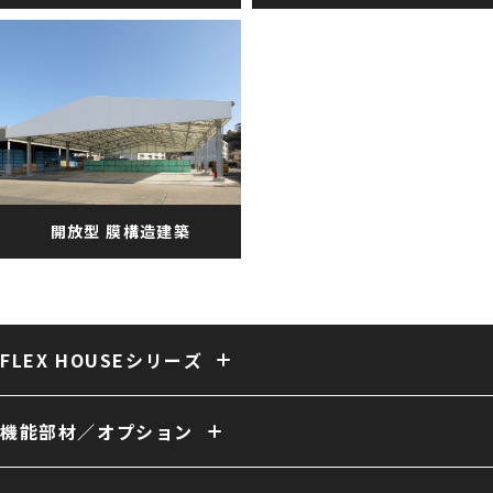
開放型 膜構造建築
FLEX HOUSEシリーズ
固定式テント倉庫
大型固定式テント倉庫
伸縮式テント倉庫
保冷・保温テント倉庫
多用途 膜構造建築
複合 膜構造建築
機能部材／オプション
開放型 膜構造建築
開口／出入口
庇／側面開口
雨樋
電動シャッター
外壁