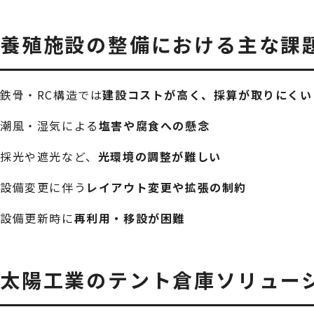
養殖施設の整備における主な課
鉄骨・RC構造では
建設コストが高く、採算が取りにくい
潮風・湿気による
塩害や腐食への懸念
採光や遮光など、
光環境の調整が難しい
設備変更に伴う
レイアウト変更や拡張の制約
設備更新時に
再利用・移設が困難
太陽工業のテント倉庫ソリュー