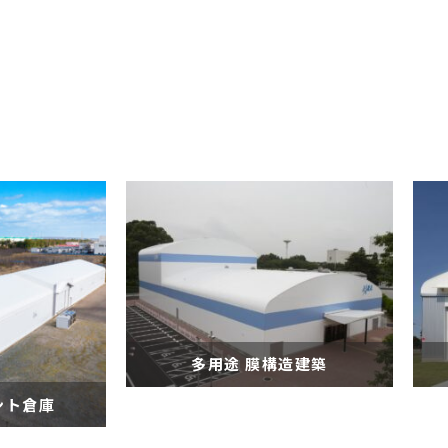
多用途 膜構造建築
ント倉庫