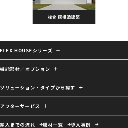
複合 膜構造建築
FLEX HOUSEシリーズ
固定式テント倉庫
大型固定式テント倉庫
伸縮式テント倉庫
保冷・保温テント倉庫
多用途 膜構造建築
複合 膜構造建築
機能部材／オプション
開放型 膜構造建築
開口／出入口
庇／側面開口
雨樋
電動シャッター
外壁
換気
ファン
照明
室内床
クレーン
断熱
天井内張り
ソリューション・タイプから探す
消防設備
間仕切り
電源引き込み
窓（採光／排煙）
ドア
ーソリューション例
自社倉庫
営業倉庫
危険物倉庫
荷捌場
工場・作業場
アフターサービス
農業用倉庫
車庫・格納庫
多積雪地域用倉庫
保温・保冷対応倉庫
仮置場
室内テント
事務所・オフィス
膜材張り替え・建て替え
膜材劣化診断サービス
屋根改修
カフェ・商業施設
養殖施設
ドローン練習場
納入までの流れ
膜材一覧
導入事例
スポーツ施設・室内運動場
室内遊戯場
展示場
エコロジー施設