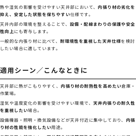
熱や湿気の影響を受けやすい天井部において、
内張り材の劣化を
抑え、安定した状態を保ちやすい
仕様です。
天井内部の環境を整えることで、
設備・配線まわりの保護や安全
性向上
にも寄与します。
一般的な内張り材に比べて、
耐環境性を重視した天井仕様
を検討
したい場合に適しています。
適用シーン／こんなときに
天井部に熱がこもりやすく、
内張り材の耐熱性を高めたい
倉庫・
作業場。
湿気や温度変化の影響を受けやすい環境で、
天井内張りの耐久性
を重視したい
場合。
設備機器・照明・換気設備などが天井付近に集中しており、
内張
り材の性能を強化したい
用途。