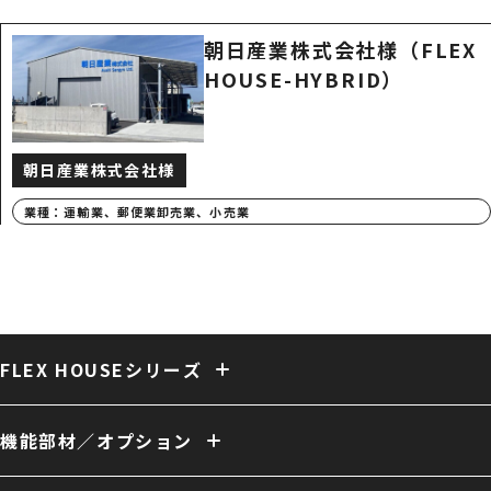
朝日産業株式会社様（FLEX
HOUSE-HYBRID）
朝日産業株式会社様
業種：
運輸業、郵便業
卸売業、小売業
FLEX HOUSEシリーズ
固定式テント倉庫
大型固定式テント倉庫
伸縮式テント倉庫
保冷・保温テント倉庫
多用途 膜構造建築
複合 膜構造建築
機能部材／オプション
開放型 膜構造建築
開口／出入口
庇／側面開口
雨樋
電動シャッター
外壁