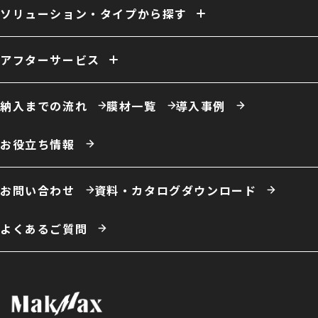
換気
ファン
照明
室内床
クレーン
断熱
天井内張り
ソリューション・タイプから探す
消防設備
間仕切り
電源引き込み
窓（採光／排煙）
ドア
ーソリューション例
自社倉庫
営業倉庫
危険物倉庫
荷捌場
工場・作業場
アフターサービス
農業用倉庫
車庫・格納庫
多積雪地域用倉庫
保温・保冷対応倉庫
仮置場
室内テント
事務所・オフィス
膜材張り替え・建て替え
膜材劣化診断サービス
屋根改修
カフェ・商業施設
養殖施設
ドローン練習場
納入までの流れ
膜材一覧
導入事例
スポーツ施設・室内運動場
室内遊戯場
展示場
エコロジー施設
ータイプ例
テント倉庫
ハイブリッド倉庫
伸縮式テント倉庫
お役立ち情報
開放型膜構造建築
システム建築
お問い合わせ
資料・カタログダウンロード
よくあるご質問