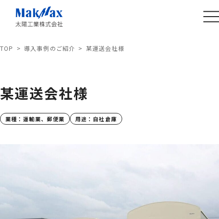
TOP
導入事例のご紹介
某運送会社様
某運送会社様
業種：
運輸業、郵便業
用途：
自社倉庫