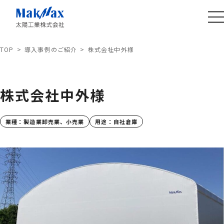
TOP
導入事例のご紹介
株式会社中外様
株式会社中外様
業種：
製造業
卸売業、小売業
用途：
自社倉庫