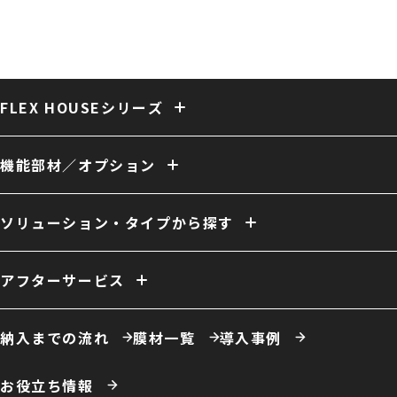
FLEX HOUSEシリーズ
固定式テント倉庫
大型固定式テント倉庫
伸縮式テント倉庫
保冷・保温テント倉庫
多用途 膜構造建築
複合 膜構造建築
機能部材／オプション
開放型 膜構造建築
開口／出入口
庇／側面開口
雨樋
電動シャッター
外壁
換気
ファン
照明
室内床
クレーン
断熱
天井内張り
ソリューション・タイプから探す
消防設備
間仕切り
電源引き込み
窓（採光／排煙）
ドア
ーソリューション例
自社倉庫
営業倉庫
危険物倉庫
荷捌場
工場・作業場
アフターサービス
農業用倉庫
車庫・格納庫
多積雪地域用倉庫
保温・保冷対応倉庫
仮置場
室内テント
事務所・オフィス
膜材張り替え・建て替え
膜材劣化診断サービス
屋根改修
カフェ・商業施設
養殖施設
ドローン練習場
納入までの流れ
膜材一覧
導入事例
スポーツ施設・室内運動場
室内遊戯場
展示場
エコロジー施設
ータイプ例
テント倉庫
ハイブリッド倉庫
伸縮式テント倉庫
お役立ち情報