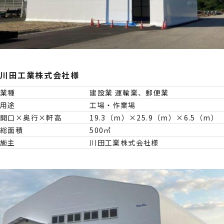
川田工業株式会社様
業種
建設業 運輸業、郵便業
用途
工場・作業場
開口×奥行×軒高
19.3（m）×25.9（m）×6.5（m）
総面積
500㎡
施主
川田工業株式会社様