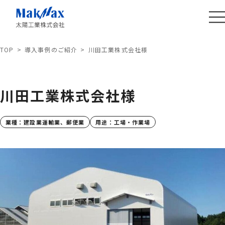
TOP
導入事例のご紹介
川田工業株式会社様
川田工業株式会社様
業種：
建設業
運輸業、郵便業
用途：
工場・作業場