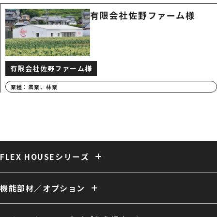
有限会社佐野ファーム様
有限会社佐野ファーム様
業種：
農業、林業
FLEX HOUSEシリーズ
固定式テント倉庫
大型固定式テント倉庫
伸縮式テント倉庫
保冷・保温テント倉庫
多用途 膜構造建築
複合 膜構造建築
機能部材／オプション
開放型 膜構造建築
開口／出入口
庇／側面開口
雨樋
電動シャッター
外壁
換気
ファン
照明
室内床
クレーン
断熱
天井内張り