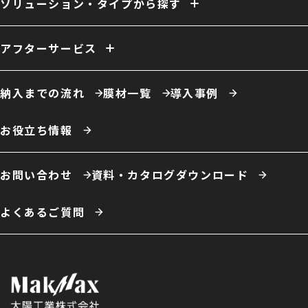
ソリューション・タイプから探す
消防設備
間仕切り
電源引き込み
窓（採光／排煙）
ドア
ーソリューション例
自社倉庫
営業倉庫
危険物倉庫
荷捌場
工場・作業場
アフターサービス
農業用倉庫
車庫・格納庫
多積雪地域用倉庫
保温・保冷対応倉庫
仮置場
室内テント
事務所・オフィス
膜材張り替え・建て替え
膜材劣化診断サービス
屋根改修
カフェ・商業施設
養殖施設
ドローン練習場
納入までの流れ
膜材一覧
導入事例
スポーツ施設・室内運動場
室内遊戯場
展示場
エコロジー施設
ータイプ例
テント倉庫
ハイブリッド倉庫
伸縮式テント倉庫
お役立ち情報
開放型膜構造建築
システム建築
お問い合わせ
資料・カタログダウンロード
よくあるご質問