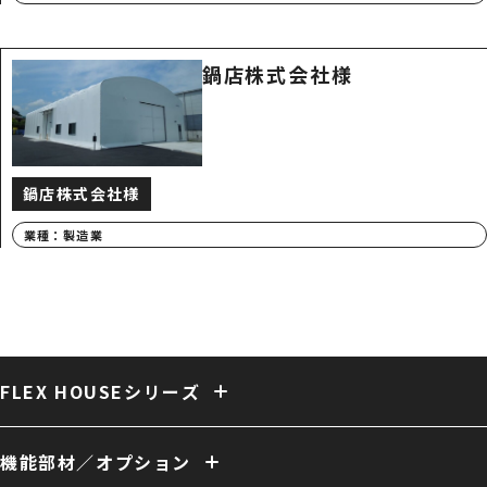
鍋店株式会社様
鍋店株式会社様
業種：
製造業
FLEX HOUSEシリーズ
固定式テント倉庫
大型固定式テント倉庫
伸縮式テント倉庫
保冷・保温テント倉庫
多用途 膜構造建築
複合 膜構造建築
機能部材／オプション
開放型 膜構造建築