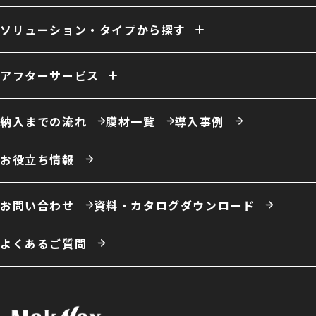
開口／出入口
庇／側面開口
雨樋
電動シャッター
外壁
換気
ファン
照明
室内床
クレーン
断熱
天井内張り
ソリューション・タイプから探す
消防設備
間仕切り
電源引き込み
窓（採光／排煙）
ドア
ーソリューション例
自社倉庫
営業倉庫
危険物倉庫
荷捌場
工場・作業場
アフターサービス
農業用倉庫
車庫・格納庫
多積雪地域用倉庫
保温・保冷対応倉庫
仮置場
室内テント
事務所・オフィス
膜材張り替え・建て替え
膜材劣化診断サービス
屋根改修
カフェ・商業施設
養殖施設
ドローン練習場
納入までの流れ
膜材一覧
導入事例
スポーツ施設・室内運動場
室内遊戯場
展示場
エコロジー施設
ータイプ例
テント倉庫
ハイブリッド倉庫
伸縮式テント倉庫
お役立ち情報
開放型膜構造建築
システム建築
お問い合わせ
資料・カタログダウンロード
よくあるご質問