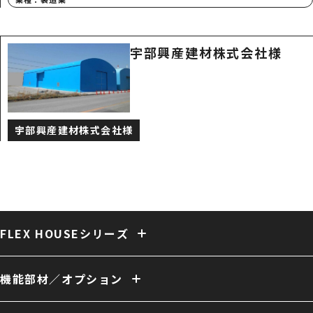
宇部興産建材株式会社様
宇部興産建材株式会社様
FLEX HOUSEシリーズ
固定式テント倉庫
大型固定式テント倉庫
伸縮式テント倉庫
保冷・保温テント倉庫
多用途 膜構造建築
複合 膜構造建築
機能部材／オプション
開放型 膜構造建築
開口／出入口
庇／側面開口
雨樋
電動シャッター
外壁