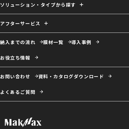
換気
ファン
照明
室内床
クレーン
断熱
天井内張り
ソリューション・タイプから探す
消防設備
間仕切り
電源引き込み
窓（採光／排煙）
ドア
ーソリューション例
自社倉庫
営業倉庫
危険物倉庫
荷捌場
工場・作業場
アフターサービス
農業用倉庫
車庫・格納庫
多積雪地域用倉庫
保温・保冷対応倉庫
仮置場
室内テント
事務所・オフィス
膜材張り替え・建て替え
膜材劣化診断サービス
屋根改修
カフェ・商業施設
養殖施設
ドローン練習場
納入までの流れ
膜材一覧
導入事例
スポーツ施設・室内運動場
室内遊戯場
展示場
エコロジー施設
ータイプ例
テント倉庫
ハイブリッド倉庫
伸縮式テント倉庫
お役立ち情報
開放型膜構造建築
システム建築
お問い合わせ
資料・カタログダウンロード
よくあるご質問