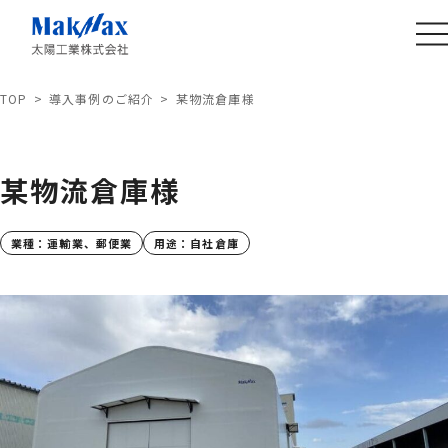
TOP
導入事例のご紹介
某物流倉庫様
某物流倉庫様
業種：
運輸業、郵便業
用途：
自社倉庫