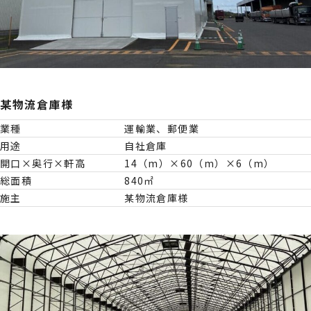
某物流倉庫様
業種
運輸業、郵便業
用途
自社倉庫
開口×奥行×軒高
14（m）×60（m）×6（m）
総面積
840㎡
施主
某物流倉庫様