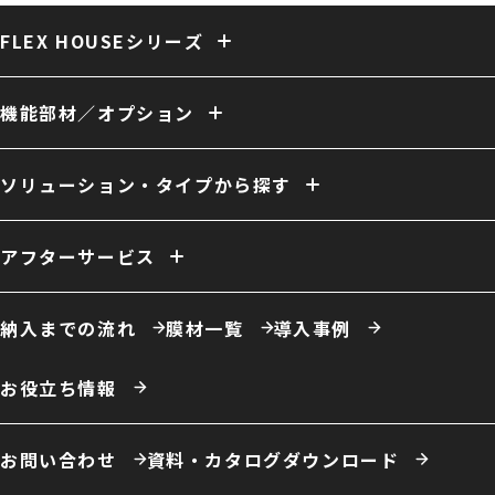
FLEX HOUSEシリーズ
固定式テント倉庫
大型固定式テント倉庫
伸縮式テント倉庫
保冷・保温テント倉庫
多用途 膜構造建築
複合 膜構造建築
機能部材／オプション
開放型 膜構造建築
開口／出入口
庇／側面開口
雨樋
電動シャッター
外壁
換気
ファン
照明
室内床
クレーン
断熱
天井内張り
ソリューション・タイプから探す
消防設備
間仕切り
電源引き込み
窓（採光／排煙）
ドア
ーソリューション例
自社倉庫
営業倉庫
危険物倉庫
荷捌場
工場・作業場
アフターサービス
農業用倉庫
車庫・格納庫
多積雪地域用倉庫
保温・保冷対応倉庫
仮置場
室内テント
事務所・オフィス
膜材張り替え・建て替え
膜材劣化診断サービス
屋根改修
カフェ・商業施設
養殖施設
ドローン練習場
納入までの流れ
膜材一覧
導入事例
スポーツ施設・室内運動場
室内遊戯場
展示場
エコロジー施設
ータイプ例
テント倉庫
ハイブリッド倉庫
伸縮式テント倉庫
お役立ち情報
開放型膜構造建築
システム建築
お問い合わせ
資料・カタログダウンロード