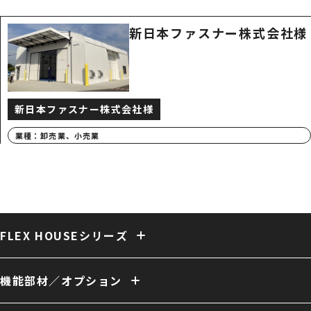
新日本ファスナー株式会社様
新日本ファスナー株式会社様
業種：
卸売業、小売業
FLEX HOUSEシリーズ
固定式テント倉庫
大型固定式テント倉庫
伸縮式テント倉庫
保冷・保温テント倉庫
多用途 膜構造建築
複合 膜構造建築
機能部材／オプション
開放型 膜構造建築
開口／出入口
庇／側面開口
雨樋
電動シャッター
外壁