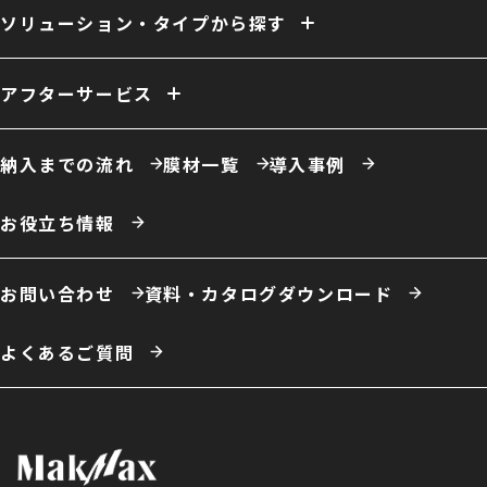
換気
ファン
照明
室内床
クレーン
断熱
天井内張り
ソリューション・タイプから探す
消防設備
間仕切り
電源引き込み
窓（採光／排煙）
ドア
ーソリューション例
自社倉庫
営業倉庫
危険物倉庫
荷捌場
工場・作業場
アフターサービス
農業用倉庫
車庫・格納庫
多積雪地域用倉庫
保温・保冷対応倉庫
仮置場
室内テント
事務所・オフィス
膜材張り替え・建て替え
膜材劣化診断サービス
屋根改修
カフェ・商業施設
養殖施設
ドローン練習場
納入までの流れ
膜材一覧
導入事例
スポーツ施設・室内運動場
室内遊戯場
展示場
エコロジー施設
ータイプ例
テント倉庫
ハイブリッド倉庫
伸縮式テント倉庫
お役立ち情報
開放型膜構造建築
システム建築
お問い合わせ
資料・カタログダウンロード
よくあるご質問