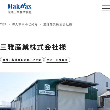
TOP
導入事例のご紹介
三雅産業株式会社様
三雅産業株式会社様
業種：
製造業
卸売業、小売業
用途：
自社倉庫