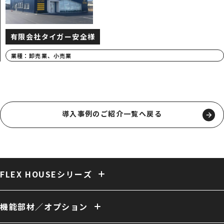
有限会社タイガー安全様
業種：
卸売業、小売業
導入事例のご紹介一覧へ戻る
FLEX HOUSEシリーズ
固定式テント倉庫
大型固定式テント倉庫
伸縮式テント倉庫
保冷・保温テント倉庫
多用途 膜構造建築
複合 膜構造建築
機能部材／オプション
開放型 膜構造建築