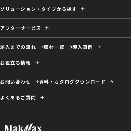
開口／出入口
庇／側面開口
雨樋
電動シャッター
外壁
換気
ファン
照明
室内床
クレーン
断熱
天井内張り
ソリューション・タイプから探す
消防設備
間仕切り
電源引き込み
窓（採光／排煙）
ドア
ーソリューション例
自社倉庫
営業倉庫
危険物倉庫
荷捌場
工場・作業場
アフターサービス
農業用倉庫
車庫・格納庫
多積雪地域用倉庫
保温・保冷対応倉庫
仮置場
室内テント
事務所・オフィス
膜材張り替え・建て替え
膜材劣化診断サービス
屋根改修
カフェ・商業施設
養殖施設
ドローン練習場
納入までの流れ
膜材一覧
導入事例
スポーツ施設・室内運動場
室内遊戯場
展示場
エコロジー施設
ータイプ例
テント倉庫
ハイブリッド倉庫
伸縮式テント倉庫
お役立ち情報
開放型膜構造建築
システム建築
お問い合わせ
資料・カタログダウンロード
よくあるご質問