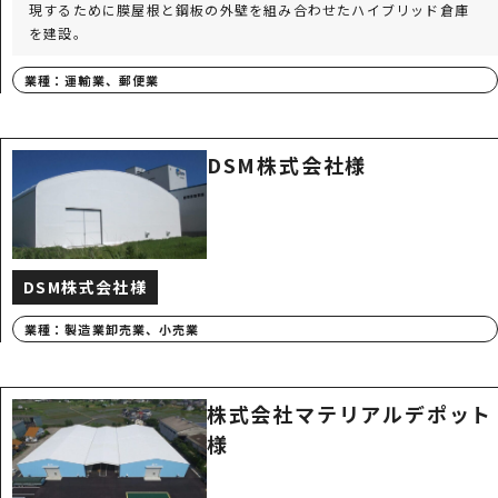
現するために膜屋根と鋼板の外壁を組み合わせたハイブリッド倉庫
を建設。
業種：
運輸業、郵便業
DSM株式会社様
DSM株式会社様
業種：
製造業
卸売業、小売業
株式会社マテリアルデポット
様