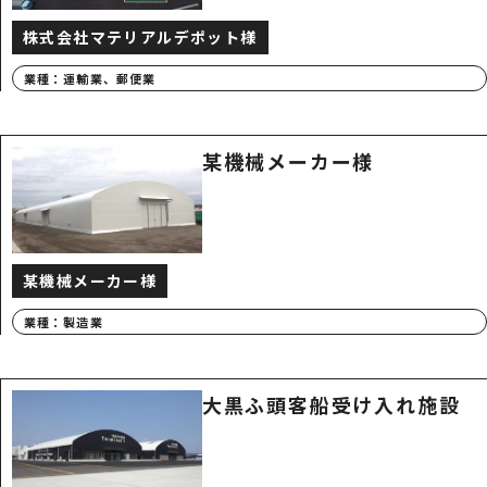
株式会社マテリアルデポット様
業種：
運輸業、郵便業
某機械メーカー様
某機械メーカー様
業種：
製造業
大黒ふ頭客船受け入れ施設