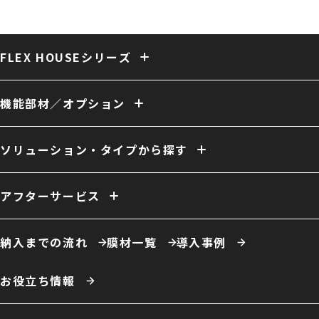
FLEX HOUSEシリーズ
固定式テント倉庫
大型固定式テント倉庫
伸縮式テント倉庫
保冷・保温テント倉庫
多用途 膜構造建築
複合 膜構造建築
機能部材／オプション
開放型 膜構造建築
開口／出入口
庇／側面開口
雨樋
電動シャッター
外壁
換気
ファン
照明
室内床
クレーン
断熱
天井内張り
ソリューション・タイプから探す
消防設備
間仕切り
電源引き込み
窓（採光／排煙）
ドア
ーソリューション例
自社倉庫
営業倉庫
危険物倉庫
荷捌場
工場・作業場
アフターサービス
農業用倉庫
車庫・格納庫
多積雪地域用倉庫
保温・保冷対応倉庫
仮置場
室内テント
事務所・オフィス
膜材張り替え・建て替え
膜材劣化診断サービス
屋根改修
カフェ・商業施設
養殖施設
ドローン練習場
納入までの流れ
膜材一覧
導入事例
スポーツ施設・室内運動場
室内遊戯場
展示場
エコロジー施設
ータイプ例
テント倉庫
ハイブリッド倉庫
伸縮式テント倉庫
お役立ち情報
開放型膜構造建築
システム建築