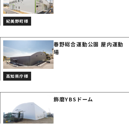
紀美野町様
春野総合運動公園 屋内運動
場
高知県庁様
飾磨YBSドーム